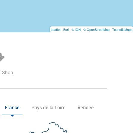
Leaflet
|
Esri
|
© IGN
|
© OpenStreetMap
|
TouristicMaps
/ Shop
France
Pays de la Loire
Vendée