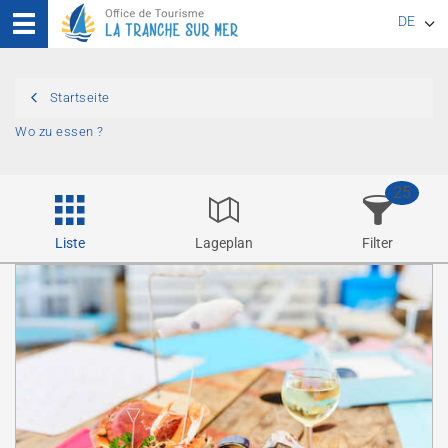
DE
EN
Startseite
FR
Wo zu essen ?
25
Liste
Lageplan
Filter