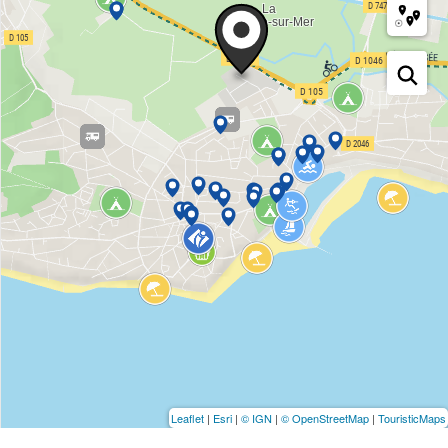
Leaflet
|
Esri
|
© IGN
|
© OpenStreetMap
|
TouristicMaps